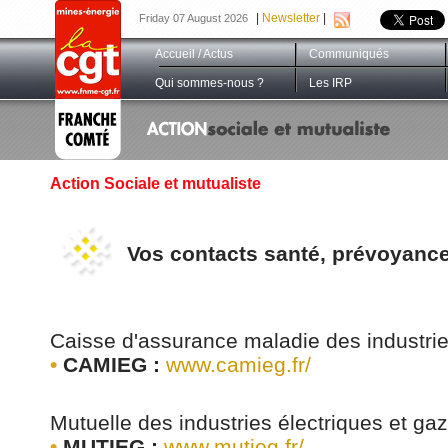
|
Newsletter
|
Friday 07 August 2026
Accueil / Actus
Communiqués
Qui sommes-nous ?
Les IRP
Action Sociale et mutualiste
Vos contacts santé, prévoyance,
Caisse d'assurance maladie des industrie
•
CAMIEG :
www.camieg.fr/
Mutuelle des industries électriques et gaz
•
MUTIEG :
www.mutieg.fr/