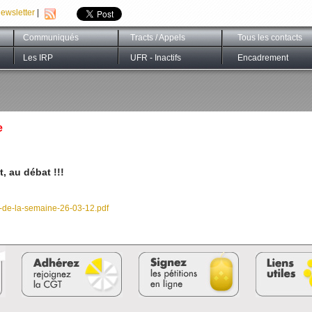
ewsletter
|
Communiqués
Tracts / Appels
Tous les contacts
Les IRP
UFR - Inactifs
Encadrement
e
, au débat !!!
e-de-la-semaine-26-03-12.pdf