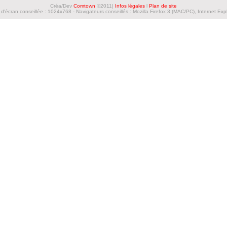
Créa/Dev
Comtown
©2011|
Infos légales
l
Plan de site
d'écran conseillée : 1024x768 - Navigateurs conseillés : Mozilla Firefox 3 (MAC/PC), Internet Exp