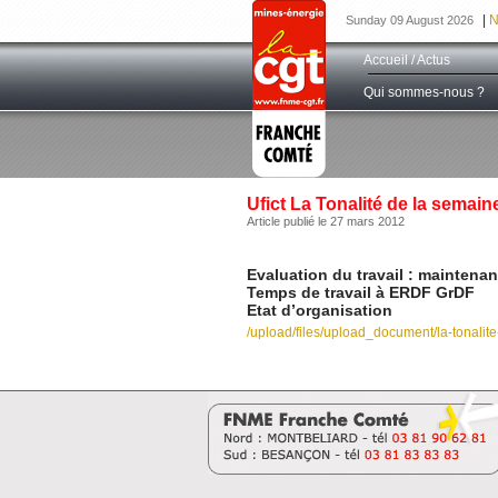
|
N
Sunday 09 August 2026
Accueil / Actus
Qui sommes-nous ?
Ufict La Tonalité de la semain
Article publié le 27 mars 2012
Evaluation du travail : maintenant
Temps de travail à ERDF GrDF
Etat d’organisation
/upload/files/upload_document/la-tonalit